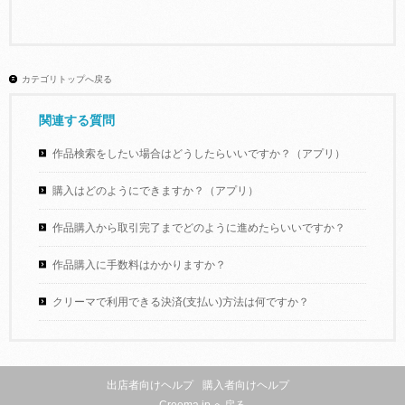
カテゴリトップへ戻る
関連する質問
作品検索をしたい場合はどうしたらいいですか？（アプリ）
購入はどのようにできますか？（アプリ）
作品購入から取引完了までどのように進めたらいいですか？
作品購入に手数料はかかりますか？
クリーマで利用できる決済(支払い)方法は何ですか？
出店者向けヘルプ
購入者向けヘルプ